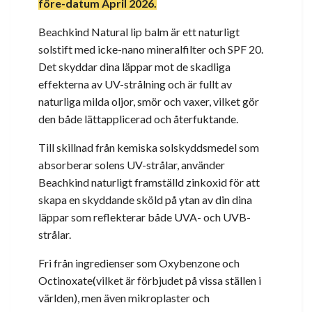
före-datum April 2026.
Beachkind Natural lip balm är ett naturligt
solstift med icke-nano mineralfilter och SPF 20.
Det skyddar dina läppar mot de skadliga
effekterna av UV-strålning och är fullt av
naturliga milda oljor, smör och vaxer, vilket gör
den både lättapplicerad och återfuktande.
Till skillnad från kemiska solskyddsmedel som
absorberar solens UV-strålar, använder
Beachkind naturligt framställd zinkoxid för att
skapa en skyddande sköld på ytan av din dina
läppar som reflekterar både UVA- och UVB-
strålar.
Fri från ingredienser som Oxybenzone och
Octinoxate(vilket är förbjudet på vissa ställen i
världen), men även mikroplaster och