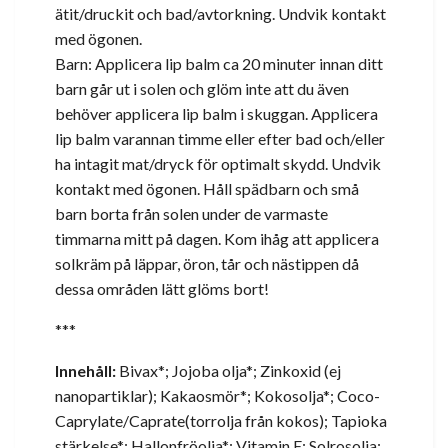
ätit/druckit och bad/avtorkning. Undvik kontakt
med ögonen.
Barn: Applicera lip balm ca 20 minuter innan ditt
barn går ut i solen och glöm inte att du även
behöver applicera lip balm i skuggan. Applicera
lip balm varannan timme eller efter bad och/eller
ha intagit mat/dryck för optimalt skydd. Undvik
kontakt med ögonen. Håll spädbarn och små
barn borta från solen under de varmaste
timmarna mitt på dagen. Kom ihåg att applicera
solkräm på läppar, öron, tår och nästippen då
dessa områden lätt glöms bort!
***
Innehåll:
Bivax*; Jojoba olja*; Zinkoxid (ej
nanopartiklar); Kakaosmör*; Kokosolja*; Coco-
Caprylate/Caprate(torrolja från kokos); Tapioka
stärkelse*; Hallonfröolja*; Vitamin E; Solrosolja;