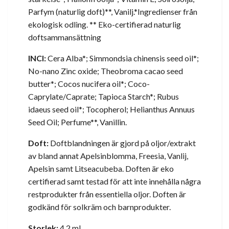
Parfym (naturlig doft)**, Vanilj.*Ingredienser från
ekologisk odling. ** Eko-certifierad naturlig
doftsammansättning
INCI:
Cera Alba*; Simmondsia chinensis seed oil*;
No-nano Zinc oxide; Theobroma cacao seed
butter*; Cocos nucifera oil*; Coco-
Caprylate/Caprate; Tapioca Starch*; Rubus
idaeus seed oil*; Tocopherol; Helianthus Annuus
Seed Oil; Perfume**, Vanillin.
Doft:
Doftblandningen är gjord på oljor/extrakt
av bland annat Apelsinblomma, Freesia, Vanlij,
Apelsin samt Litseacubeba. Doften är eko
certifierad samt testad för att inte innehålla några
restprodukter från essentiella oljor. Doften är
godkänd för solkräm och barnprodukter.
Storlek:
4,2 ml