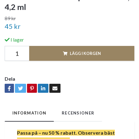
4,2 ml
89 kr
45 kr
I lager
LÄGG I KORGEN
Dela
INFORMATION
RECENSIONER
Passa på – nu 50 % rabatt. Observera bäst