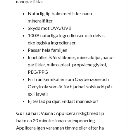
nanopartiklar.
Naturlig lip balm med icke-nano
mineralfilter
Skydd mot UVA/UVB
100% naturliga ingredienser och delvis
ekologiska ingredienser
Passar hela familjen
Innehåller
inte
: silikoner, mineraloljor, nano-
partiklar, mikro-plast, propylene glykol,
PEG/PPG
Fri från kemikalier som Oxybenzone och
Oxcytrola som är förbjudna i solskydd på t
ex Hawaii
Ej testad på djur. Endast människor!
Gör så här:
Vuxna : Applicera rikligt med lip
balm ca 20 minuter innan solexponering.
Applicera igen varannan timme eller efter ha