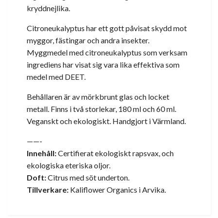
kryddnejlika.
Citroneukalyptus har ett gott påvisat skydd mot
myggor, fästingar och andra insekter.
Myggmedel med citroneukalyptus som verksam
ingrediens har visat sig vara lika effektiva som
medel med DEET.
Behållaren är av mörkbrunt glas och locket
metall. Finns i två storlekar, 180 ml och 60 ml.
Veganskt och ekologiskt. Handgjort i Värmland.
——-
Innehåll:
Certifierat ekologiskt rapsvax, och
ekologiska eteriska oljor.
Doft:
Citrus med söt underton
.
Tillverkare:
Kaliflower Organics i Arvika.