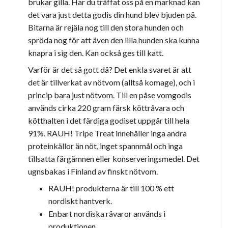
brukar gilla. Har du träffat oss på en marknad kan
det vara just detta godis din hund blev bjuden på.
Bitarna är rejäla nog till den stora hunden och
spröda nog för att även den lilla hunden ska kunna
knapra i sig den. Kan också ges till katt.
Varför är det så gott då? Det enkla svaret är att
det är tillverkat av nötvom (alltså komage), och i
princip bara just nötvom. Till en påse vomgodis
används cirka 220 gram färsk köttråvara och
kötthalten i det färdiga godiset uppgår till hela
91%. RAUH! Tripe Treat innehåller inga andra
proteinkällor än nöt, inget spannmål och inga
tillsatta färgämnen eller konserveringsmedel. Det
ugnsbakas i Finland av finskt nötvom.
RAUH! produkterna är till 100 % ett
nordiskt hantverk.
Enbart nordiska råvaror används i
produktionen.