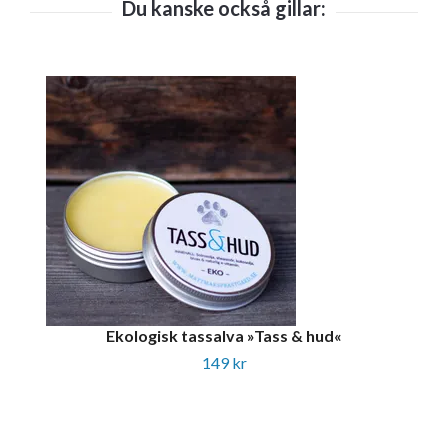
Ekologisk tassalva »Tass & hud«
149 kr