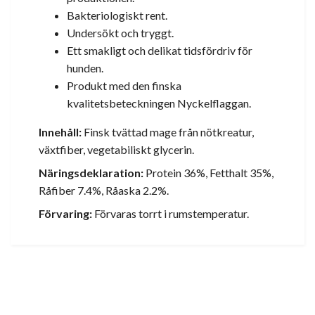
Bakteriologiskt rent.
Undersökt och tryggt.
Ett smakligt och delikat tidsfördriv för
hunden.
Produkt med den finska
kvalitetsbeteckningen Nyckelflaggan.
Innehåll:
Finsk tvättad mage från nötkreatur,
växtfiber, vegetabiliskt glycerin.
Näringsdeklaration:
Protein 36%, Fetthalt 35%,
Råfiber 7.4%, Råaska 2.2%.
Förvaring:
Förvaras torrt i rumstemperatur.