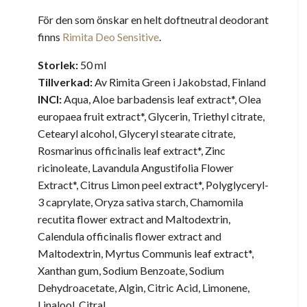
För den som önskar en helt doftneutral deodorant
finns
Rimita Deo Sensitive
.
Storlek:
50 ml
Tillverkad:
Av Rimita Green i Jakobstad, Finland
INCI:
Aqua, Aloe barbadensis leaf extract*, Olea
europaea fruit extract*, Glycerin, Triethyl citrate,
Cetearyl alcohol, Glyceryl stearate citrate,
Rosmarinus officinalis leaf extract*, Zinc
ricinoleate, Lavandula Angustifolia Flower
Extract*, Citrus Limon peel extract*, Polyglyceryl-
3 caprylate, Oryza sativa starch, Chamomila
recutita flower extract and Maltodextrin,
Calendula officinalis flower extract and
Maltodextrin, Myrtus Communis leaf extract*,
Xanthan gum, Sodium Benzoate, Sodium
Dehydroacetate, Algin, Citric Acid, Limonene,
Linalool, Citral