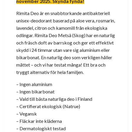
november 2025. Skynda fynda!
Rimita Deo är en snabbtorkande antibakteriell
unisex-deodorant baserad på aloe vera, rosmarin,
lavendel, citron och kamomill från ekologiska
odlingar. Rimita Deo Metsä (Skog) har en naturlig
och fräsch doft av barrskog och ger ett effektivt
skydd i 24 timmar utan vare sig aluminium eller
bikarbonat. En naturlig deo som verkligen håller
måttet – och vi har testat många! Ett bra och
tryggt alternativ för hela familjen.
– Ingen aluminium
– Ingen bikarbonat
– Vald till bästa naturliga deo i Finland
– Certifierat ekologisk (Natrue)
– Vegansk
– Fläckar inte kläderna
– Dermatologiskt testad