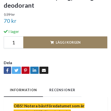
deodorant
139 kr
70 kr
I lager
LÄGG I KORGEN
Dela
INFORMATION
RECENSIONER
OBS! Notera bästföredatumet som är