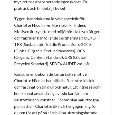
mycket bra absorberande egenskaper. En
praktisk och fin detalj i köket.
Tyget i handdukarna är vävt speciellt för
Charlotte Nicolin i en liten fabrik i Indien.
Motiven är tryckta med miljömärkta tryckfärger
och fabriken har följande certifieringar: OEKO
TEX (Sustainable Textile Production), GOTS
(Global Organic Textile Standards), OCS
(Organic Content Standard), GRS (Global
Recycled Standard), SEDEX AUDIT varje år.
Konstnären bakom de fantastiska motiven,
Charlotte Nicolin, har alltid haft en stor kärlek
och fascination till djur och natur. Ett intresse som
hon kunnat använda sig av i sin karriär som
illustratör och konstnär. Genom sina naturtrogna
porträtt vill Charlotte öka vårt engagemang för
djuren för att på så sätt hjälpa utrotningshotade