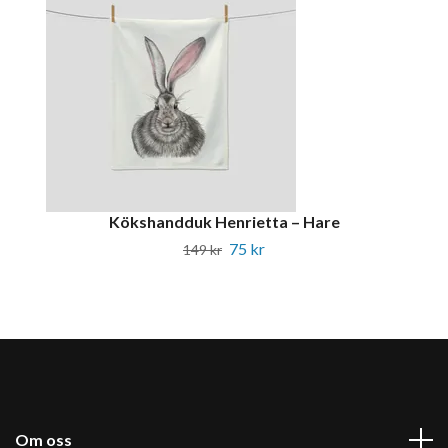
Kökshandduk Henrietta – Hare
75 kr
149 kr
Om oss