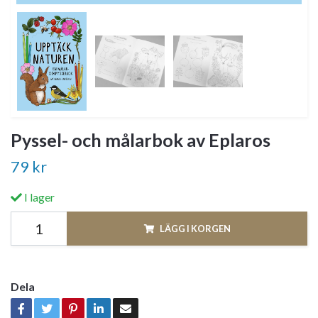
Pyssel- och målarbok av Eplaros
79 kr
I lager
LÄGG I KORGEN
Dela