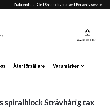
Frakt endast 49 kr | Snabba leveranser | Personlig service
0
VARUKORG
ss
Återförsäljare
Varumärken
s spiralblock Strävhårig tax