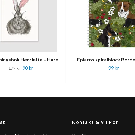
ningsbok Henrietta – Hare
Eplaros spiralblock Border
90 kr
99 kr
179 kr
st
Kontakt & villkor