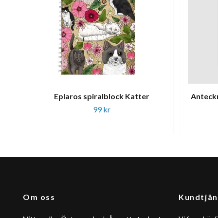
Eplaros spiralblock Katter
Anteck
99 kr
Om oss
Kundtjän