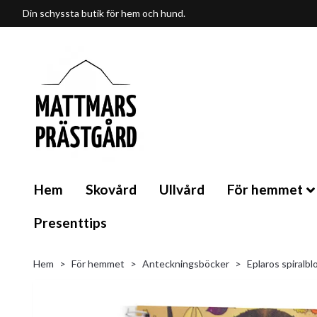
Din schyssta butik för hem och hund.
Hem
Skovård
Ullvård
För hemmet
Presenttips
Hem
För hemmet
Anteckningsböcker
Eplaros spiralbl