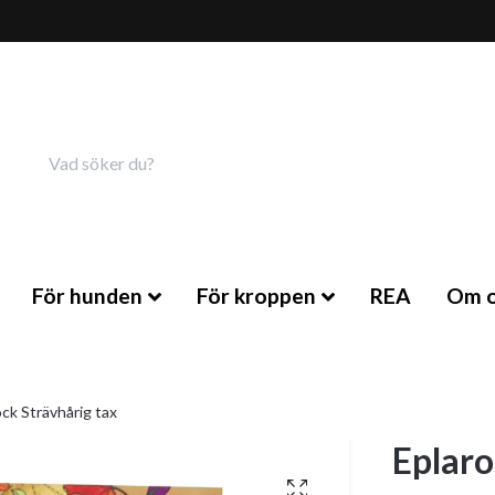
För hunden
För kroppen
REA
Om o
ock Strävhårig tax
Eplaro